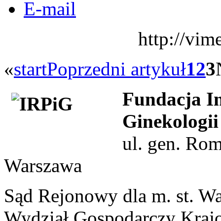
E-mail
http://vi
«
start
Poprzedni artykuł
1
2
3
Fundacja In
Ginekologii
ul. gen. Ro
Warszawa
Sąd Rejonowy dla m. st. W
Wydział Gospodarczy Kraj